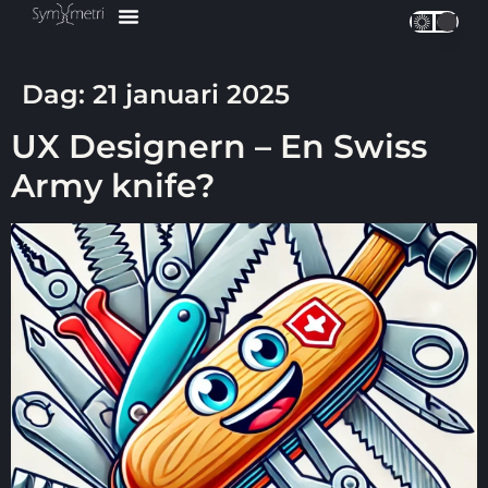
UX Design
Våra Tjänster
Våra Kurser ↗
Dag:
21 januari 2025
UX Designern – En Swiss
Army knife?