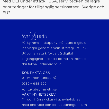
Med DEI under attack i USA, ser vi tecken på lägre
prioriteringar för tillgänglighetsinsatser i Sverige och
EU?
På Symmetri skapar vi hållbara digitala
lösningar genom smart strategi, intuitiv
UX och en stark fokus på digital
tillgänglighet – för att forma en framtid
där teknik inkluderar alla.
KONTAKTA OSS
Ulf Winroth (Linkedin)
0732 - 688 600
kontakt@symmetri.se
VÅRT NYHETSBREV
Till och från skickar vi ut nyhetsbrev
med analyser och trendspaningar inom