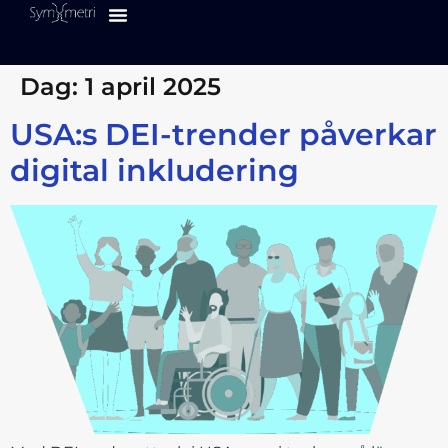
UX Design
Våra Tjänster
Våra Kurser ↗
Dag:
1 april 2025
USA:s DEI-trender påverkar
digital inkludering