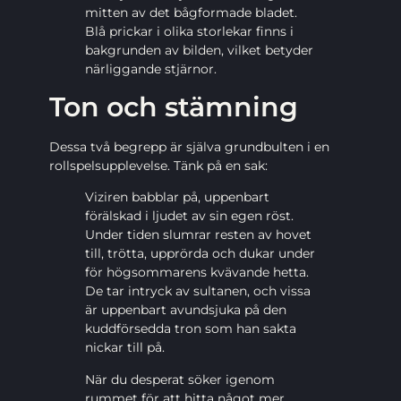
mitten av det bågformade bladet.
Blå prickar i olika storlekar finns i
bakgrunden av bilden, vilket betyder
närliggande stjärnor.
Ton och stämning
Dessa två begrepp är själva grundbulten i en
rollspelsupplevelse. Tänk på en sak:
Viziren babblar på, uppenbart
förälskad i ljudet av sin egen röst.
Under tiden slumrar resten av hovet
till, trötta, upprörda och dukar under
för högsommarens kvävande hetta.
De tar intryck av sultanen, och vissa
är uppenbart avundsjuka på den
kuddförsedda tron som han sakta
nickar till på.
När du desperat söker igenom
rummet för att hitta något mer