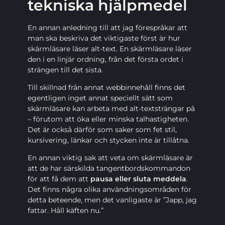
tekniska hjälpmedel
En annan anledning till att jag förespråkar att
man ska beskriva det viktigaste först är hur
skärmläsare läser alt-text. En skärmläsare läser
den i en linjär ordning, från det första ordet i
strängen till det sista.
Till skillnad från annat webbinnehåll finns det
egentligen inget annat speciellt sätt som
skärmläsare kan arbeta med alt-textsträngar på
– förutom att öka eller minska talhastigheten.
Det är också därför som saker som fet stil,
kursivering, länkar och stycken inte är tillåtna.
En annan viktig sak att veta om skärmläsare är
att de har särskilda tangentbordskommandon
för att få dem att
pausa eller sluta meddela
.
Det finns några olika användningsområden för
detta beteende, men det vanligaste är ”Japp, jag
fattar. Håll käften nu.”