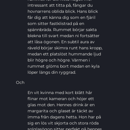
intressant att titta på, fångar du
hovnarrens oblida blick. Hans blick
får dig att känna dig som en fjäril
som sitter fastklistrad på en
spännbräda. Rummet börjar sakta
blekna till svart medan ni fortsätter
att låsa ögonen. En subtil aura av
räveld börjar skimra runt hans kropp,
medan ett platslöst hummande ljud
blir högre och högre. Värmen i
rummet glöms bort medan en kyla
löper längs din ryggrad.
Och
En vit kvinna med kort blått hår
flinar mot kameran och höjer ett
glas mot den. Hennes drink är en
margarita och glaset är täckt av
imma från dagens hetta. Hon har på
sig en lös vit skjorta och stora röda
solglasögon sitter perfekt på hennes