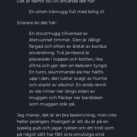
Det är därför du vill använda det här:
En sliten trämugg full med billig öl.
Snarare än det här:
En stoutmugg tillverkad av
återvunnet timmer. Den är dåligt
färgad och sliten av åratal av burdus
användning. Två järnband är
placerade i toppen och botten, lika
slitna och ger den en bekväm tyngd.
En tunn, skummande ale har hällts
upp i den, den luktar svagt av humle
och starkt av alkohol. En enda rännil
av ale rinner ner längs sidan av
muggen och fläckar ner bardisken
som muggen står på.
Jag menar, det är en bra beskrivning, men inte
heller poängen. Poängen är att du är på en
sjaskig pub och jagar rykten om ett troll som
på något sätt har fått sina smutsiga små