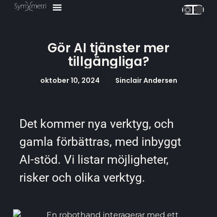
UX Design
Våra Tjänster
Våra Kurser ↗
Gör AI tjänster mer
tillgängliga?
oktober 10, 2024
Sinclair Andersen
Det kommer nya verktyg, och
gamla förbättras, med inbyggt
AI-stöd. Vi listar möjligheter,
risker och olika verktyg.