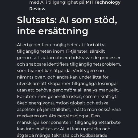
med AI i tillgänglighet på
MIT Technology
Review
.
Slutsats: AI som stöd,
inte ersättning
AI erbjuder flera möjligheter att förbättra
tillgängligheten inom IT-tjänster, särskilt
genom att automatisera tidskrävande processer
och snabbare identifiera tillgänglighetsproblem,
som teamet kan åtgärda. Verktygen som
nämnts ovan, och andra kan underlätta för
utvecklare att skapa mer tillgängliga lösningar
utan att behöva genomföra all analys manuellt.
Förutom mer generella risker, som en kraftigt
ökad energikonsumtion globalt och etiska
aspekter på jämställdhet, måste man också vara
medveten om AI:s begränsningar. Den
mänskliga komponenten i tillgänglighetsarbete
kan inte ersättas av AI. AI kan upptäcka och
åtgärda många tekniska och kodbaserade