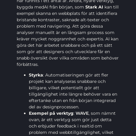
har funnits i ett antal år. Andra, nyare verktyg,
byggda medAI från början, som
Stark AI
kan till
exempel skanna en webbplats för att identifiera
bristande kontraster, saknade alt-texter och
problem med navigering. Att göra dessa
analyser manuellt är en långsam process som
kräver mycket noggrannhet och expertis. AI kan
göra det här arbetet snabbare och på ett sätt
som gör att designers och utvecklare får en
snabb översikt över vilka områden som behöver
förbättras.
Styrka
: Automatiseringen gör att fler
projekt kan analyseras snabbare och
billigare, vilket potentiellt gör att
tillgänglighet inte längre behöver vara en
eftertanke utan en från början integrerad
del av designprocessen.
Exempel på verktyg
:
WAVE
, som nämnt
ovan, är ett verktyg som gör just detta
och erbjuder feedback i realtid om
problem med webbtillgänglighet, vilket