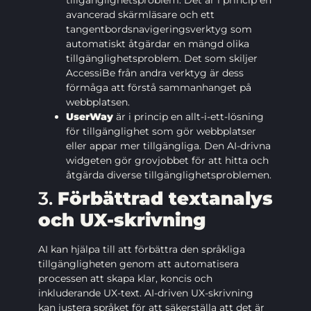
tillgänglighetsproblem. Det är i princip en
avancerad skärmläsare och ett
tangentbordsnavigeringsverktyg som
automatiskt åtgärdar en mängd olika
tillgänglighetsproblem. Det som skiljer
AccessiBe från andra verktyg är dess
förmåga att förstå sammanhanget på
webbplatsen.
UserWay
är i princip en allt-i-ett-lösning
för tillgänglighet som gör webbplatser
eller appar mer tillgängliga. Den AI-drivna
widgeten gör grovjobbet för att hitta och
åtgärda diverse tillgänglighetsproblemen.
3.
Förbättrad textanalys
och UX-skrivning
AI kan hjälpa till att förbättra den språkliga
tillgängligheten genom att automatisera
processen att skapa klar, koncis och
inkluderande UX-text. AI-driven UX-skrivning
kan justera språket för att säkerställa att det är