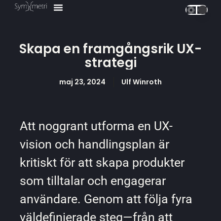
UX Design
Våra Tjänster
Våra Kurser ↗
Skapa en framgångsrik UX-
strategi
maj 23, 2024
Ulf Winroth
Att noggrant utforma en UX-
vision och handlingsplan är
kritiskt för att skapa produkter
som tilltalar och engagerar
användare. Genom att följa fyra
väldefinierade steg—från att