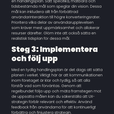
en handlingsplan. Sätt specifika, mätbara och
tidsbestämda mål som speglar din vision. Dessa
mål kan inkludera allt från förbättrad
användarinteraktion till högre konverteringsrater.
Prioritera vilka delar av användarupplevelsen
som kräver mest uppmärksamhet och allokerar
resurser därefter. Glöm inte att också sätta en
realistisk tidsplan för dessa mål.
Steg 3: Implementera
och följ upp
Med en tydlig handlingsplan är det dags att sätta
planen i verket. Viktigt här är att kommunikationen
inom företaget är klar och tydlig, så att alla
förstår vad som förväntas. Genom att
regelbundet följa upp och mäta framstegen mot
de uppsatta målen kan du säkerställa att UX-
strategin förblir relevant och effektiv. Använd
feedback från användarna för att kontinuerligt
förbättra och finjustera strategin.